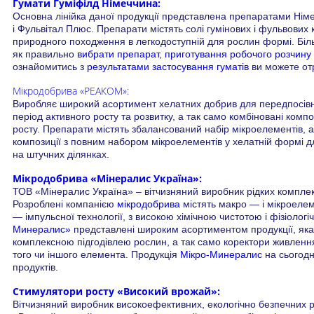
Гумати Гуміфілд Німеччина:
Основна лінійка даної продукції представлена препаратами Німе
і Фульвітал Плюс. Препарати містять солі гумінових і фульвових
природного походження в легкодоступній для рослин формі. Бі
як правильно
вибрати препарат
,
приготування робочого розчину
ознайомитись з
результатами застосування гуматів
ви можете от
Мікродобрива «РЕАКОМ»:
Виробляє широкий асортимент хелатних добрив для передпосівно
період активного росту та розвитку, а так само комбіновані ком
росту. Препарати містять збалансований набір мікроелементів, а
композиції з повним набором мікроелементів у хелатній формі дл
на штучних ділянках.
Мікродобрива «Мінералис Україна»:
ТОВ «Мінералис Україна» – вітчизняний виробник рідких компле
Розроблені компанією
мікродобрива
містять макро — і мікроелем
— імпульсної технології, з високою хімічною чистотою і фізіолог
Минералис»
представлені широким асортиментом продукції, яка 
комплексною підгодівлею рослин, а так само коректори живленн
того чи іншого елемента. Продукція
Мікро-Минералис
на сьогод
продуктів.
Стимулятори росту «Високий врожай»:
Вітчизняний виробник високоефективних, екологічно безпечних р