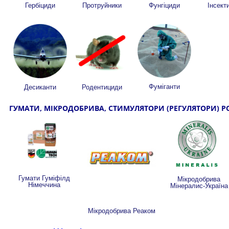
Гербіциди
Протруйники
Фунгіциди
Інсект
Фуміганти
Десиканти
Родентициди
ГУМАТИ, МІКРОДОБРИВА, СТИМУЛЯТОРИ (РЕГУЛЯТОРИ) РО
Гумати Гуміфілд
Мікродобрива
Німеччина
Мінералис-Україна
Мікродобрива Реаком