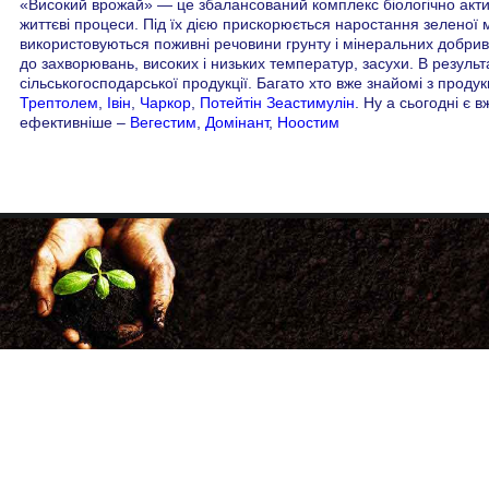
«Високий врожай» — це збалансований комплекс біологічно актив
життєві процеси. Під їх дією прискорюється наростання зеленої 
використовуються поживні речовини грунту і мінеральних добрив, 
до захворювань, високих і низьких температур, засухи. В результ
сільськогосподарської продукції. Багато хто вже знайомі з продук
Трептолем
,
Івін
,
Чаркор
,
Потейтін
Зеастимулін
. Ну а сьогодні є 
ефективніше –
Вегестим
,
Домінант
,
Ноостим