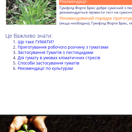
Рекомендації:
Гуміфілд Форте Брікс добре сумісний з 
рекомендується провести тест на сумісні
Рекомендований порядок приготув
(якщо необхідно), Гуміфілд Форте Брікс, 
Це Важливо знати:
Що таке ГУМАТИ?
Приготування робочого розчину з гуматами
Застосування Гуматів з пестицидами
Дія гумату в умовах кліматичних стресів
Способи застосування гуматів
Рекомендації по культурам
+38 (068) 333-00-20
+38 (050) 500-33-86
факс: (057) 705-34-98
agrotechnology21@gmail.com