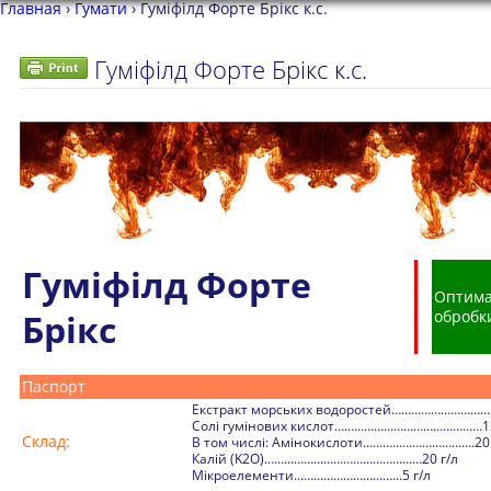
Главная
›
Гумати
›
Гуміфілд Форте Брікс к.с.
Гуміфілд Форте Брікс к.с.
Гуміфілд Форте
Оптима
Брікс
обробк
Паспорт
Екстракт морських водоростей…………………………
Солі гумінових кислот………………………………………13
Склад:
В том числі: Амінокислоти…………………………….20 
Калій (K2O)…………………………………………20 г/л
Мікроелементи……………………………5 г/л