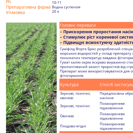
Ph
10-11
Препаративна форма
Водна суспензія
20 л
Упаковка
Головні переваги
– Прискорення проростання насі
– Стимулює ріст кореневої систе
– Підвищує всмоктуючу здатніст
Гуміфілд Форте Брікс розроблений спеціа
морських водоростей у складі препарату
понижених температур завдяки фітогормон
Гумат калію окрім яскраво вираженої сти
пролонгований захист проростків від стре
Препарат може використовуватися для обр
фітогормонів.
Культура
Спосіб застосу
Зернові, технічні,
Передпосівна обр
овочеві
насіння
Позакореневе
Зернові, технічні
підживлення
Позакореневе
Овочеві
підживлення
Позакореневе
Плодово-ягідні
підживлення