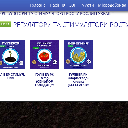
Головна
Насіння
ЗЗР
Гумати
Мікродобрива
›
РЕГУЛЯТОРИ ТА СТИМУЛЯТОРИ РОСТУ РОСЛИН УКРАВІТ
РЕГУЛЯТОРИ ТА СТИМУЛЯТОРИ РОСТУ
+38 (068) 333-00
+38 (050) 500-33
факс: (057) 705-
agrotechnology
УЛІВЕР СТИМУЛ,
ГУЛІВЕР, РК
ГУЛІВЕР, РК
РК®
Етефон
Хлормеквад-
(СЕНЬЙОР
хлорид
ПОМІДОР)®
(БЕРЕГИНЯ)®