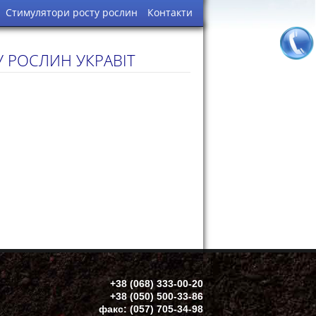
Стимулятори росту рослин
Контакти
 РОСЛИН УКРАВІТ
-20
-86
34-98
21@gmail.com
+38 (068) 333-00-20
+38 (050) 500-33-86
факс: (057) 705-34-98