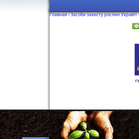
Skip
to
Главная
›
Засоби захисту рослин Укравіт
content
Г