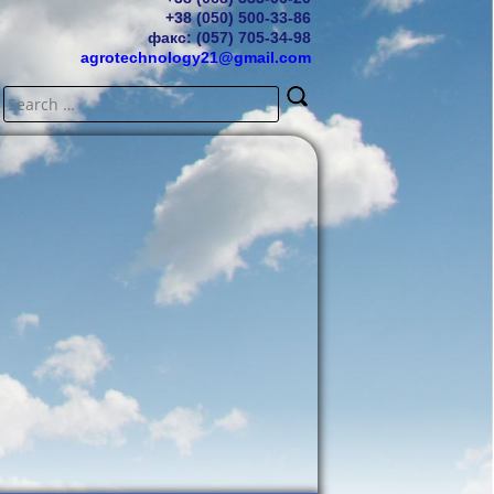
+38 (050) 500-33-86
факс: (057) 705-34-98
agrotechnology21@gmail.com