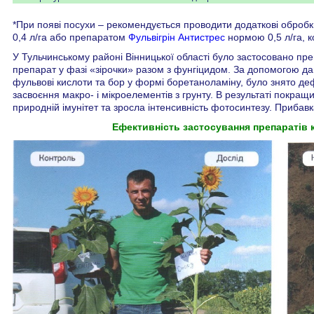
*При появі посухи – рекомендується проводити додаткові обро
0,4 л/га або препаратом
Фульвігрін Антистрес
нормою 0,5 л/га, к
У Тульчинському районі Вінницької області було застосовано пр
препарат у фазі «зірочки» разом з фунгіцидом. За допомогою да
фульвові кислоти та бор у формі боретаноламіну, було знято д
засвоєння макро- і мікроелементів з грунту. В результаті покращ
природній імунітет та зросла інтенсивність фотосинтезу. Прибавк
Ефективність застосування препаратів 