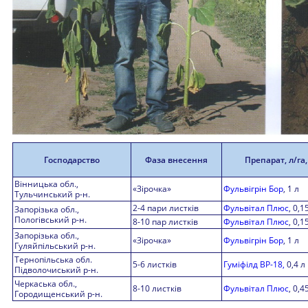
Господарство
Фаза внесення
Препарат, л/га, 
Вінницька обл.,
«Зірочка»
Фульвігрін Бор
, 1 л
Тульчинський р-н.
2-4 пари листків
Фульвітал Плюс
, 0,1
Запорізька обл.,
Пологівський р-н.
8-10 пар листків
Фульвітал Плюс
, 0,1
Запорізька обл.,
«Зірочка»
Фульвігрін Бор
, 1 л
Гуляйпільський р-н.
Тернопільська обл.
5-6 листків
Гуміфілд ВР-18,
0,4 л
Підволочиський р-н.
Черкаська обл.,
8-10 листків
Фульвітал Плюс
, 0,4
Городищенський р-н.