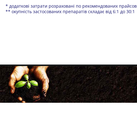
* додаткові затрати розраховані по рекомендованих прайсов
** окупність застосованих препаратів складає від 6:1 до 30:1
+38 (068) 333-00-20
+38 (050) 500-33-86
факс: (057) 705-34-98
agrotechnology21@gmail.com