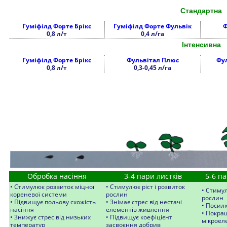
Стандартна
Гуміфілд Форте Брікс
Гуміфілд Форте Фульвік
Ф
0,8 л/т
0,4 л/га
Інтенсивна
Гуміфілд Форте Брікс
Фульвітал Плюс
Фу
0,8 л/т
0,3-0,45 л/га
Обробка насіння
3-4 пари листків
5-6 па
• Стимулює розвиток міцної
• Стимулює ріст і розвиток
• Стиму
кореневої системи
рослин
рослин
• Підвищує польову схожість
• Знімає стрес від нестачі
• Посилю
насіння
елементів живлення
• Покра
• Знижує стрес від низьких
• Підвищує коефіцієнт
мікроел
температур
засвоєння добрив