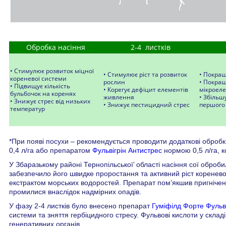
Обробка насіння
2-4 листків
• Стимулює розвиток міцної
• Стимулює ріст та розвиток
• Покращ
кореневої системи
рослин
• Покра
• Підвищує кількість
• Корегує дефіцит елементів
мікроел
бульбочок на коренях
живлення
• Збільш
• Знижує стрес від низьких
• Знижує пестицидний стрес
першого
температур
*При появі посухи – рекомендується проводити додаткові обро
0,4 л/га або препаратом
Фульвігрін Антистрес
нормою 0,5 л/га, к
У Збаразькому районі Тернопільської’ області насіння сої обро
забезпечило його швидке проростання та активний ріст коренево
екстрактом морських водоростей. Препарат пом’якшив пригніче
промилися внаслідок надмірних опадів.
У фазу 2-4 листків було внесено препарат
Гуміфілд Форте Фульв
системи та зняття гербіцидного стресу. Фульвові кислоти у скл
генеративних органів.