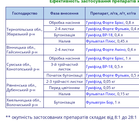
Ефективність застосування препаратів 
Господарство
Фаза внесення
Препарат, л/га, л/т, кг/га
Обробка насіння
Гуміфілд Форте Брікс,
0,8 л
2-4 листки
Гуміфілд Форте Фульвік
, 0,4 
Тернопільська обл.,
Збаразький р-н
Бутонізація
Гуміфілд ВР-18
, 0,4 л
Налив
Фульвітал Плюс
, 0,45 л
Вінницька обл.,
2-4 листки
Гуміфілд Форте Аміно
, 0,4 л
Гайсинський р-н
Обробка насіння
Гуміфілд Форте Брікс
, 1 л
Сумська обл.,
3-й трійчастий
Гуміфілд ВР-18
, 0,5 л
Конотопський р-н
листок
Початок бутонізації
Гуміфілд Форте Фульвік
, 0,5 
2-3 трійчасті листки
Гуміфілд
, 0,05 кг
Рівненська обл.,
Перед цвітінням
Гуміфілд
, 0,05 кг
Дубенський р-н
Налив
Фульвітал Плюс,
0,15 кг
Хмельницька обл.,
Бутонізація
Фульвігрін Бор
, 1 л
Волочиський р-н
** окупність застосованих препаратів складає від 8:1 до 28:1
+38 (068) 333-00-20