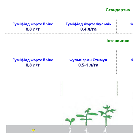
Стандартна
Гуміфілд Форте Брікс
Гуміфілд Форте Фульвік
Ф
0,8 л/т
0,4 л/га
Інтенсивна
Гуміфілд Форте Брікс
Фульвігрин Стимул
0,8 л/т
0,5-1 л/га