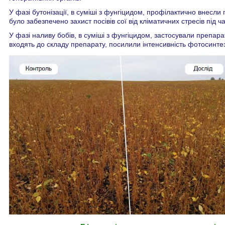
У фазі бутонізації, в суміші з фунгіцидом, профілактично внесл
було забезпечено захист посівів сої від кліматичних стресів під ча
У фазі наливу бобів, в суміші з фунгіцидом, застосували препар
входять до складу препарату, посилили інтенсивність фотосинтезу