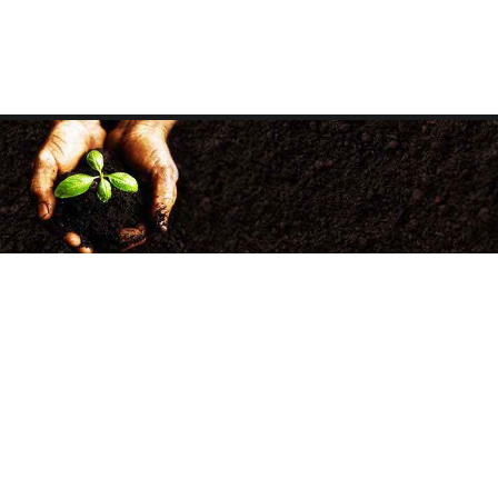
+38 (050) 500-33-86
факс: (057) 705-34-98
agrotechnology21@gmail.com