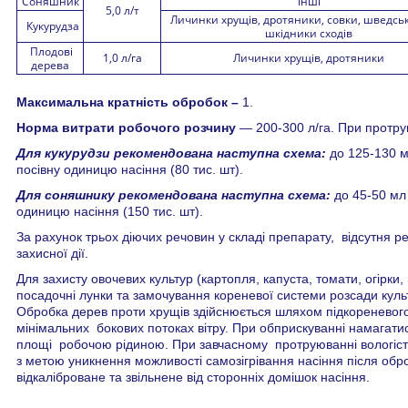
Соняшник
інші
5,0 л/т
Личинки хрущів, дротяники, совки, шведськ
Кукурудза
шкідники сходів
Плодові
1,0 л/га
Личинки хрущів, дротяники
дерева
Максимальна кратність обробок –
1.
Норма витрати робочого розчину
— 200-300 л/га. При протрую
Для кукурудзи рекомендована наступна схема:
до 125-130 м
посівну одиницю насіння (80 тис. шт).
Для соняшнику рекомендована наступна схема:
до 45-50 мл
одиницю насіння (150 тис. шт).
За рахунок трьох діючих речовин у складі препарату, відсутня ре
захисної дії.
Для захисту овочевих культур (картопля, капуста, томати, огірки
посадочні лунки та замочування кореневої системи розсади куль
Обробка дерев проти хрущів здійснюється шляхом підкореневого 
мінімальних бокових потоках вітру. При обприскуванні намагати
площі робочою рідиною. При завчасному протруюванні вологість
з метою уникнення можливості самозігрівання насіння після обр
відкаліброване та звільнене від сторонніх домішок насіння.