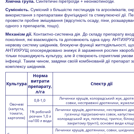
Хімічна група.
Синтетичні піретроїди + неонікотиноїди.
Сумісність.
Сумісний з більшістю пестицидів та агрохімікатів, 
використання з препаратами фунгіцидної та стимулюючої дії. Пе
провести пробне змішування (відсутність осаду, піни, розшарув
одного з препаратів, тощо).
Механізм дії.
Контактно-системна дія. До складу препарату входя
покоління, які взаємодіють та доповнюють одна одну. АНТИХРУЩ
нервову систему шкідників, блокуючи функції життєдіяльності, що 
АНТИХРУЩ опосередковано знижує й зараження рослин хворобами,
тільки пошкоджують культуру, але й створюють сприятливі умови 
інфекції. Таким чином, завдяки своїй комбінованій дії препарат з
комплексу шкідників.
Норма
витрати
Культура
Спектр дії
препарату,
л/га
Личинки хрущів, колорадський жук, дротя
0,8-1,0
совки, несправжні дротяники, жужели
Овочеві
(капуста,
Личинки хрущів, дротяники, несправжні др
1% робочий
томати,
гусениці підгризаючих совок, капустян
розчин 1,0 л
картопля)
колорадський жук, попелиці, трипси, білок
на100 л води
закритому ґрунті), основні види кліщі
Личинки хрущів, дротяники, совки, шкідники