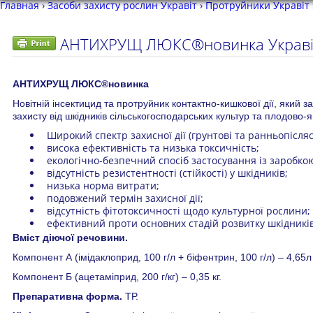
Главная
›
Засоби захисту рослин Укравіт
›
Протруйники Укравіт
АНТИХРУЩ ЛЮКС®новинка Украві
АНТИХРУЩ ЛЮКС®новинка
Новітній інсектицид та протруйник контактно-кишкової дії, який
захисту від шкідників сільськогосподарських культур та плодово-
Широкий спектр захисної дії (грунтові та ранньопісляс
висока ефективність та низька токсичність;
екологічно-безпечний спосіб застосування із заробкою
відсутність резистентності (стійкості) у шкідників;
низька норма витрати;
подовжений термін захисної дії;
відсутність фітотоксичності щодо культурної рослини;
ефективний проти основних стадій розвитку шкідників
Вміст діючої речовини.
Компонент А (імідаклоприд, 100 г/л + біфентрин, 100 г/л) – 4,65л
Компонент Б (ацетаміприд, 200 г/кг) – 0,35 кг.
Препаративна форма.
ТР.