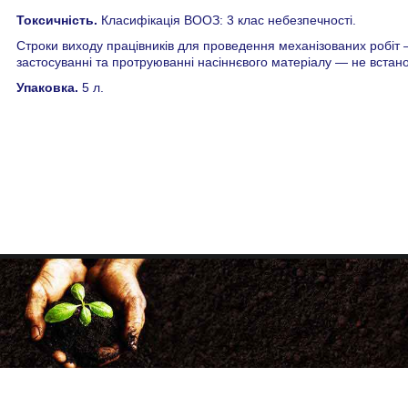
Токсичність.
Класифікація ВООЗ: 3 клас небезпечності.
Строки виходу працівників для проведення механізованих робіт –
застосуванні та протруюванні насіннєвого матеріалу — не вста
Упаковка.
5 л.
+38 (068) 333-00-20
+38 (050) 500-33-86
факс: (057) 705-34-98
agrotechnology21@gmail.com