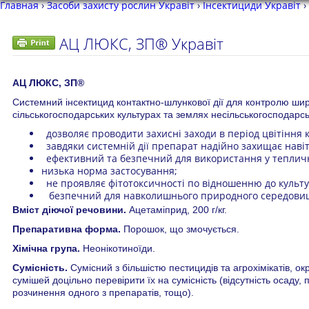
Главная
›
Засоби захисту рослин Укравіт
›
Інсектициди Укравіт
›
АЦ ЛЮКС, ЗП® Укравіт
АЦ ЛЮКС, ЗП®
Системний інсектицид контактно-шлункової дії для контролю шир
сільськогосподарських культурах та землях несільськогосподарс
дозволяє проводити захисні заходи в період цвітіння к
завдяки системній дії препарат надійно захищає наві
ефективний та безпечний для використання у тепличн
низька норма застосування;
не проявляє фітотоксичності по відношенню до культ
безпечний для навколишнього природного середови
Вміст діючої речовини.
Ацетаміприд, 200 г/кг.
Препаративна форма.
Порошок, що змочується.
Хімічна група.
Неонікотиноїди.
Сумісність.
Сумісний з більшістю пестицидів та агрохімікатів, 
сумішей доцільно перевірити їх на сумісність (відсутність осаду,
розчинення одного з препаратів, тощо).