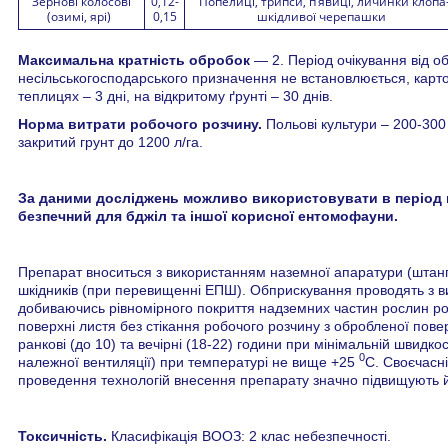
Зернові колосові
0,12-
Попелиці, трипси, п’явиці, личинки клопа
(озимі, ярі)
0,15
шкідливої черепашки
Максимальна кратність обробок
— 2. Період очікування від 
несільськогосподарського призначення не встановлюється, картоп
теплицях – 3 дні, на відкритому ґрунті – 30 днів.
Норма витрати робочого розчину.
Польові культури – 200-300
закритий грунт до 1200 л/га.
За даними досліджень можливо використовувати в період ц
безпечний для бджіл та іншої корисної ентомофауни.
Препарат вноситься з використанням наземної апаратури (штанг
шкідників (при перевищенні ЕПШ). Обприскування проводять з в
добиваючись рівномірного покриття надземних частин рослин ро
поверхні листя без стікання робочого розчину з обробленої пове
ранкові (до 10) та вечірні (18-22) години при мінімальній швидкос
0
належної вентиляції) при температурі не вище +25
С. Своєчасні
проведення технологій внесення препарату значно підвищують й
Токсичність.
Класифікація ВООЗ: 2 клас небезпечності.