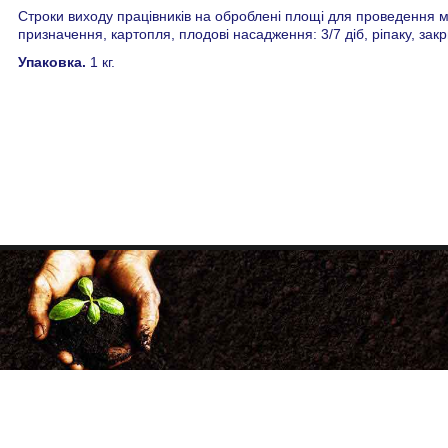
Строки виходу працівників на оброблені площі для проведення ме
призначення, картопля, плодові насадження: 3/7 діб, ріпаку, закри
Упаковка.
1 кг.
+38 (068) 333-00-20
+38 (050) 500-33-86
факс: (057) 705-34-98
agrotechnology21@gmail.com