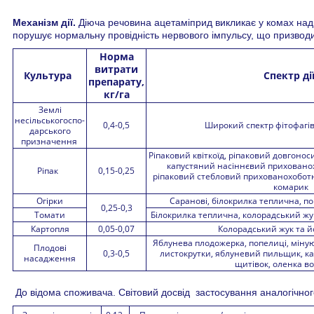
Механізм дії.
Діюча речовина ацетаміприд викликає у комах над
порушує нормальну провідність нервового імпульсу, що призводит
Норма
витрати
Культура
Спектр ді
препарату,
кг/га
Землі
несільськогоспо-
0,4-0,5
Широкий спектр фітофагів, 
дарського
призначення
Ріпаковий квіткоїд, ріпаковий довгоноси
капустяний насіннєвий прихованох
Ріпак
0,15-0,25
ріпаковий стебловий прихованохоботн
комарик
Огірки
Саранові, білокрилка теплична, по
0,25-0,3
Томати
Білокрилка теплична, колорадський жук
Картопля
0,05-0,07
Колорадський жук та й
Яблунева плодожерка, попелиці, мінуюч
Плодові
0,3-0,5
листокрутки, яблуневий пильщик, ка
насадження
щитівок, оленка в
До відома споживача. Світовий досвід застосування аналогічног