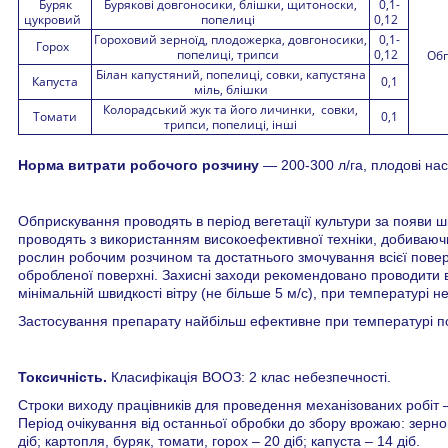
Буряк
Бурякові довгоносики, блішки, щитоноски,
0,1-
цукровий
попелиці
0,12
Гороховий зерноїд, плодожерка, довгоносики,
0,1-
Горох
попелиці, трипси
0,12
Обп
Білан капустяний, попелиці, совки, капустяна
Капуста
0,1
міль, блішки
Колорадський жук та його личинки, совки,
Томати
0,1
трипси, попелиці, інші
Норма витрати робочого розчину
— 200-300 л/га, плодові на
Обприскування проводять в період вегетації культури за появи 
проводять з використанням високоефективної техніки, добиваюч
рослин робочим розчином та достатнього змочування всієї поверх
обробленої поверхні. Захисні заходи рекомендовано проводити в р
мінімальній швидкості вітру (не більше 5 м/с), при температурі 
Застосування препарату найбільш ефективне при температурі 
Токсичність.
Класифікація ВООЗ: 2 клас небезпечності.
Строки виходу працівників для проведення механізованих робіт –
Період очікування від останньої обробки до збору врожаю: зернові
діб; картопля, буряк, томати, горох – 20 діб; капуста – 14 діб.