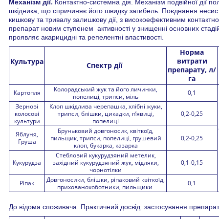
Механізм дії.
Контактно-системна дія. Механізм подвійної дії по
шкідника, що спричиняє його швидку загибель. Поєднання несист
кишкову та тривалу залишкову дії, з високоефективним контактн
препарат новим ступенем активності у знищенні основних стадій
проявляє акарицидні та репелентні властивості.
Норма
витрати
Культура
Спектр дії
препарату, л/
га
Колорадський жук та його личинки,
Картопля
0,1
попелиці, трипси, міль
Зернові
Клоп шкідлива черепашка, хлібні жуки,
колосові
трипси, блішки, цикадки, п’явиці,
0,2-0,25
культури
попелиці
Бруньковий довгоносик, квіткоїд,
Яблуня,
пильщик, трипси, попелиці, грушевий
0,2-0,25
Груша
клоп, букарка, казарка
Стебловий кукурудзяний метелик,
Кукурудза
західний кукурудзяний жук, мідляки,
0,1-0,15
чорнотілки
Довгоносики, блішки, ріпаковий квіткоїд,
Ріпак
0,1
прихованохоботники, пильщики
До відома споживача. Практичний досвід застосування препарат