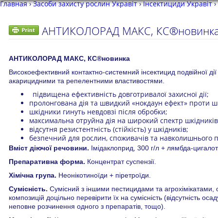
Главная
›
Засоби захисту рослин Укравіт
›
Інсектициди Укравіт
›
АНТИКОЛОРАД МАКС, КС®новинка 
АНТИКОЛОРАД МАКС, КС®новинка
Високоефективний контактно-системний інсектицид подвійної дії 
акарицидними та репелентними властивостями.
підвищена ефективність довготривалої захисної дії;
пролонгована дія та швидкий «нокдаун ефект» проти шк
шкідники гинуть невдовзі після обробки;
максимальна отруйна дія на широкий спектр шкідників 
відсутня резистентність (стійкість) у шкідників;
безпечний для рослин, споживачів та навколишнього 
Вміст діючої речовини.
Імідаклоприд, 300 г/л + лямбда-цигалотр
Препаративна форма.
Концентрат суспензії.
Хімічна група.
Неонікотиноїди + піретроїди.
Сумісність.
Сумісний з іншими пестицидами та агрохімікатами, 
композицій доцільно перевірити їх на сумісність (відсутність оса
неповне розчинення одного з препаратів, тощо).