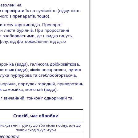
зволені на
еревірити їх на сумісність (відсутність
ого з препаратів, тощо).
 синтезу каротиноїдів. Препарат
н листя бур’янів. При проростанні
ся знебарвленими, де швидко гинуть.
філу, від фотоокислення під дією
оніка (види), галінсога дрібноквіткова,
оговик (види), кіксія несправжня, лутига
 глуха пурпурова та стеблообгортаюча,
однорічна, портулак городній, приворотень
к самосійка, молочай (види).
г звичайний, тонконіг однорічний та
Спосіб, час обробки
искування ґрунту до або після посіву, але до
появи сходів культури
репарату: