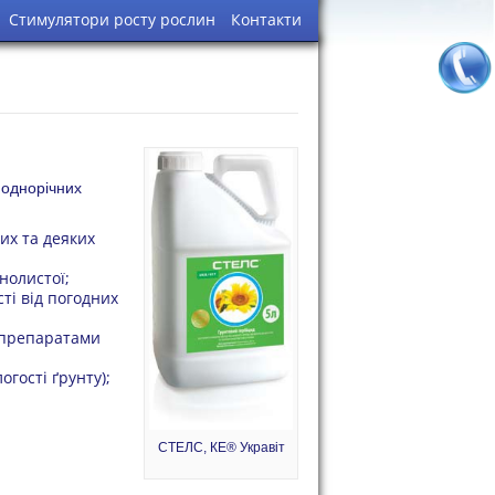
Стимулятори росту рослин
Контакти
 однорічних
их та деяких
нолистої;
сті від погодних
 препаратами
гості ґрунту);
СТЕЛС, КЕ® Укравіт