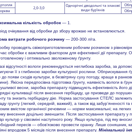
артопля
Обпр
Однорічні дводольні та злакові
2,0-3,0
види бур’янів
орква
Обпр
ксимальна кількість обробок
— 1.
іод очікування від обробки до збору врожаю не встановлюється.
рма витрати робочого розчину
— 200-300 л/га.
обку проводять свіжоприготовленим робочим розчином з рівномірни
 час обробки є важливим фактором для ефективної дії препарату. 
готовленому і оптимально зволоженому ґрунту.
азі відсутності вологи рекомендується неглибока заробка, за допом
игуючи її з глибиною заробки культурної рослини. Обприскування ґр
 до появи сходів культури, в безвітряну суху погоду, краще в ранков
ини). Якісна передпосівна підготовка ґрунту, наявність вологи в ґрун
ушливої весни, заробка препарату підвищують ефективність його д
рядні культивації після внесення гербіциду, це призведе до поруше
нту та знизить гербіцидну дію. Норма застосування СТЕЛС залежить в
аду грунту (легкий, середній, важкий), а також від забур’яненості та
оким вмістом органічної речовини — норми максимальні; на легких
му внесення доцільно зменшити. Після застосування препарату у п
о культур у сівозміні наступного року. Якщо культура, під яку вноси
бхідний пересів — обов’язково провести оранку. Лише соняшник, к
іяні впродовж 5 місяців після внесення препарату.
Мінімальний ін