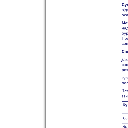
Су
від
оса
Мех
над
бур
Пре
сон
Спе
Дво
спо
роз
кур
пол
Зла
зви
Ку
Со
До