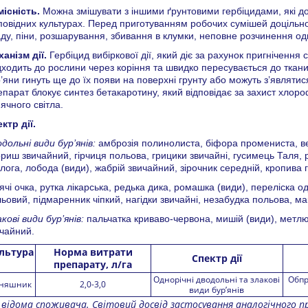
місність.
Можна змішувати з іншими ґрунтовими гербіцидами, які до
повідних культурах. Перед приготуванням робочих сумішей доцільно п
ду, піни, розшарування, збивання в клумки, неповне розчинення одн
анізм дії.
Гербіцид вибіркової дії, який діє за рахунок пригнічення
ходить до рослини через коріння та швидко пересувається до ткани
’яни гинуть ще до їх появи на поверхні грунту або можуть з’являти
парат блокує синтез бетакаротину, який відповідає за захист хлоро
ячного світла.
ктр дії.
дольні види бур’янів:
амброзія полинолиста, біфора промениста, вер
риш звичайний, гірчиця польова, грицики звичайні, гусимець Таля, р
лога, лобода (види), жабрій звичайний, зірочник середній, кропива
ячі очка, рутка лікарська, редька дика, ромашка (види), переліска 
ьовий, підмаренник чіпкий, нагідки звичайні, незабудка польова, ма
кові види бур’янів:
пальчатка криваво-червона, мишій (види), метлю
чайний.
льтура
Норма витрати
Спектр дії
препарату, л/га
Однорічні дводольні та злакові
Обпр
няшник
2,0-3,0
види бур’янів
 відома споживача. Світовий досвід застосування аналогічного п