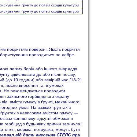
искування ґрунту до появи сходів культури
искування ґрунту до появи сходів культури
м покриттям поверхні. Якість покриття
Обприскування проводиться по добре
огою легких борін або іншого знаряддя,
унту здійснювати до або після посіву,
ий (до 10 години) або вечірній час (18-21
ті, якісне внесення та, в умовах
ії. Не рекомендується проводити
ння захисного гербіцидного екрану
ід: вмісту гумусу в ґрунті, механічного
 погодних умов. На важких грунтах з
 ґрунтах з невисоким вмістом гумусу —
осівах соняшнику відсутні обмеженя
ли гербіцид з будь-яких причин загинула і
артопля, морква, петрушка, можуть бути
тервал від дати внесення СТЕЛС при