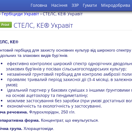
Головна
Насіння
ЗЗР
Гумати
Мікродобрива
›
Гербіциди Укравіт
›
СТЕЛС, КЕ® Укравіт
СТЕЛС, КЕ® Укравіт
ЕЛС, КЕ®
нтовий гербіцид для захисту основних культур від широкого спектру
дольних та злакових видів бур’янів.
ефективно контролює широкий спектр однорічних дводольн
злакових бур’янів у посівах сільськогосподарських культур;
незамінний грунтовий гербіцид для контролю амброзії поли
проявляє тривалий період захисної дії (3-4 місяці, в залежно
умов);
ідеальний партнер у бакових сумішах з іншими ґрунтовими
на основі ацетохлору та пендиметаліну;
можливе застосування без заробки (при умові достатньої воло
економічність та екологічність у застосуванні.
юча речовина.
Флурохлорідон, 250 г/л.
епаративна форма.
Концентрат, що емульгується.
ічна група.
Хлорацетоміди.