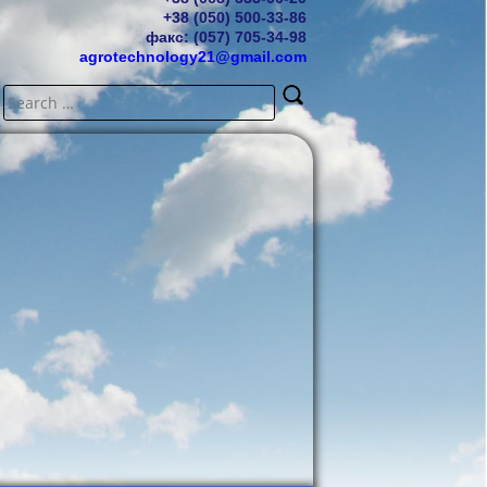
+38 (050) 500-33-86
факс: (057) 705-34-98
agrotechnology21@gmail.com