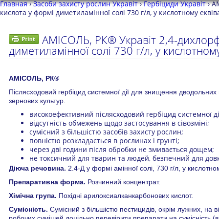
Главная
›
Засоби захисту рослин Укравіт
›
Гербіциди Укравіт
›
А
кислота у формі диметиламінної солі 730 г/л, у кислотному еквіва
АМІСОЛЬ, РК® Укравіт 2,4-дихлорф
диметиламінної солі 730 г/л, у кислотному
АМІСОЛЬ, РК®
Післясходовий гербіцид системної дії для знищення дводольних в
зернових культур.
високоефективний післясходовий гербіцид системної ді
відсутність обмежень щодо застосування в сівозміні;
сумісний з більшістю засобів захисту рослин;
повністю розкладається в рослинах і грунті;
через дві години після обробки не змивається дощем;
не токсичний для тварин та людей, безпечний для довк
Діюча речовина.
2.4-Д у формі амінної солі, 730 г/л, у кислотном
Препаративна форма.
Розчинний концентрат.
Хімічна група.
Похідні арилоксиалканкарбонових кислот.
Сумісність.
Сумісний з більшістю пестицидів, окрім лужних, на 
робочих сумішей доцільно перевірити препарати на сумісність (ві