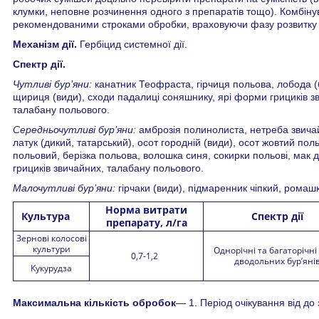
клумки, неповне розчинення одного з препаратів тощо). Комбіну
рекомендованими строками обробки, враховуючи фазу розвитку 
Механізм дії.
Гербіцид системної дії.
Спектр дії.
Чутливі бур’яни:
канатник Теофраста, гірчиця польова, лобода (б
щириця (види), сходи падалиці соняшнику, ярі форми грициків зв
талабану польового.
Середньочутливі бур’яни:
амброзія полинолиста, нетреба звичайн
латук (дикий, татарський), осот городній (види), осот жовтий пол
польовий, берізка польова, волошка синя, сокирки польові, мак д
грициків звичайних, талабану польового.
Малочутливі бур’яни:
гірчаки (види), підмаренник чіпкий, ромаш
Норма витрати
Культура
Спектр дії
препарату, л/га
Зернові колосові
культури
Однорічні та багаторічні
0,7-1,2
дводольних бур’яні
Кукурудза
Максимальна кількість обробок
— 1. Період очікування від д