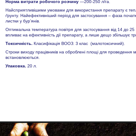
Норма витрати робочого розчину
—200-250 л/га.
Найсприятливішими умовами для використання препарату є тепла 
ґрунту. Найефективніший період для застосування – фаза початку 
листки у бур’янів.
Оптимальна температура повітря для застосування від 14 до 25
впливає на ефективність дії препарату, а лише дещо збільшує три
Токсичність.
Класифікація ВООЗ: 3 клас (малотоксичний).
Строки виходу працівників на оброблені площі для проведення м
встановлюються.
Упаковка.
20 л.
+38 (068) 333-00-20
+38 (050) 500-33-86
факс: (057) 705-34-98
agrotechnology21@gmail.com