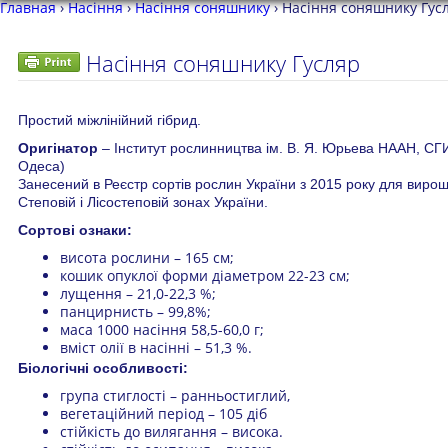
Главная
›
Насіння
›
Насіння соняшнику
›
Насіння соняшнику Гус
Насіння соняшнику Гусляр
Простий міжлінійний гібрид.
Оригінатор
– Інститут рослинництва ім. В. Я. Юрьева НААН, СГ
Одеса)
Занесений в Реєстр сортів рослин України з 2015 року для виро
Степовій і Лісостеповій зонах України.
Сортові ознаки:
висота рослини – 165 см;
кошик опуклої форми діаметром 22-23 см;
лущення – 21,0-22,3 %;
панцирнисть – 99,8%;
маса 1000 насіння 58,5-60,0 г;
вміст олії в насінні – 51,3 %.
Біологічні особливості:
група стиглості – ранньостиглий,
вегетаційний період – 105 діб
стійкість до вилягання – висока.