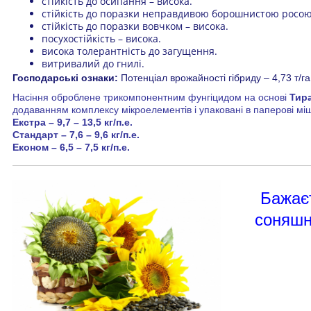
стійкість до осипання – висока.
стійкість до поразки неправдивою борошнистою росою 
стійкість до поразки вовчком – висока.
посухостійкість – висока.
висока толерантність до загущення.
витривалий до гнилі.
Господарські ознаки:
Потенціал врожайності гібриду – 4,73 т/га
Насіння оброблене трикомпонентним фунгіцидом на основі
Тир
додаванням комплексу мікроелементів і у
паковані в паперові міш
Екстра – 9,7 – 13,5 кг/п.е.
Стандарт – 7,6 – 9,6 кг/п.е.
Економ – 6,5 – 7,5 кг/п.е.
Бажаєт
соняшн