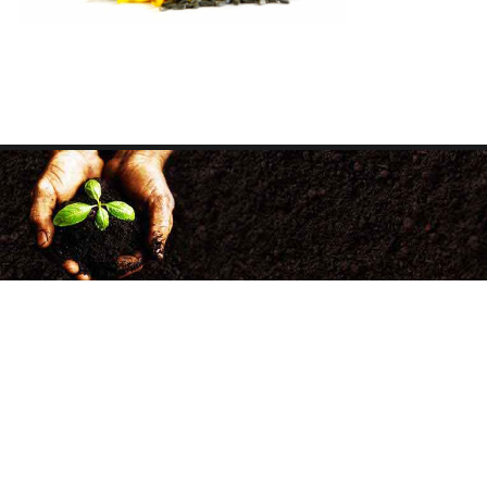
+38 (068) 333-0
+38 (050) 500-33-86
факс: (057) 705-34-98
agrotechnology21@gmail.com