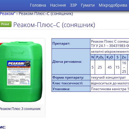
Головна
Насіння
ЗЗР
Гумати
Мікродобрива
Реаком”
›
Реаком-Плюс–С (соняшник)
Реаком-Плюс–С (соняшник)
Реаком Плюс С соня
Препарат:
ТУ У 24.1 – 30431983-
хелатні мікроелементи
N
P
O
K
O
S
Zn
2
5
2
Діюча речовина:
16
5
25
45
15
–
25
Форма препарату:
текучий концентрат
Клас токсичності:
відноситься до малот
Упаковка:
Пластикова каністра 1л
Реаком Плюс З соняшник
ис: