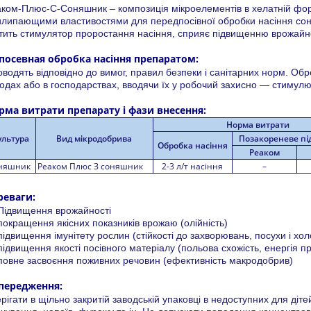
ком-Плюс-С-Соняшник – композиція мікроелементів в хелатній фо
липающими властивостями для передпосівної обробки насіння сон
тить стимулятор проростання насіння, сприяє підвищенню врожайнос
посевная обробка насіння препаратом:
водять відповідно до вимог, правил безпеки і санітарних норм. Обр
одах або в господарствах, вводячи їх у робочий захисно — стимул
рма витрати препарату і фази внесення:
Норма витрати
ультура
Вид мікродобрива
Позакореневе п
Обробка насіння
Реаком
няшник
Реаком Плюс З соняшник
2-3 л/т насіння
–
реваги:
Підвищення врожайності
окращення якісних показників врожаю (олійність)
ідвищення імунітету рослин (стійкості до захворювань, посухи і хол
ідвищення якості посівного матеріалу (польова схожість, енергія п
овне засвоєння поживних речовин (ефективність макродобрив)
передження:
рігати в щільно закритій заводській упаковці в недоступних для діте