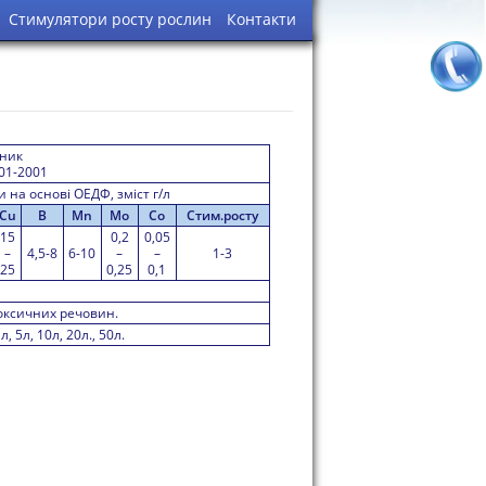
Стимулятори росту рослин
Контакти
шник
001-2001
 на основі ОЕДФ, зміст г/л
Cu
B
Mn
Mo
Co
Стим.росту
15
0,2
0,05
–
4,5-8
6-10
–
–
1-3
25
0,25
0,1
оксичних речовин.
, 5л, 10л, 20л., 50л.