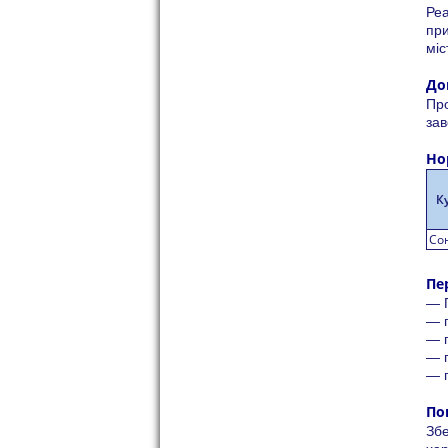
Реа
при
міс
До
Про
зав
Но
К
Со
Пе
— 
— п
— п
— п
— п
По
Збе