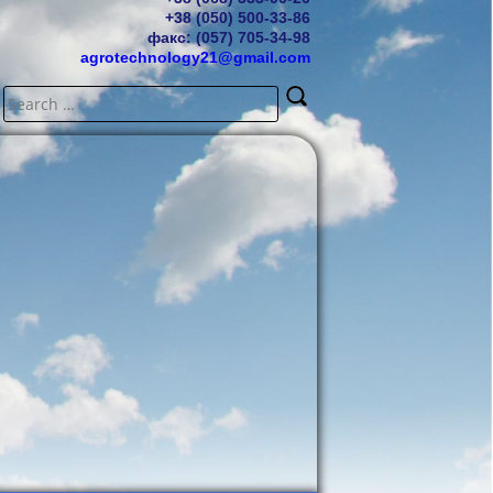
+38 (050) 500-33-86
факс: (057) 705-34-98
agrotechnology21@gmail.com