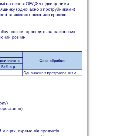
рмі на основі ОЕДФ з підвищеними
яшнику (одночасно з протруйниками)
ті та якісних показників врожаю.
обку насіння проводять на насіннєвих
юючий розчин.
ідживлення
Фаза обробки
Раб. р-р
–
Одночасно з протруюванням
оду)
роростання)
й місцях, окремо від продуктів