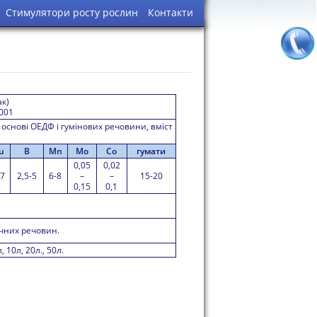
Стимулятори росту рослин
Контакти
ак)
2001
основі ОЕДФ і гумінових речовини, вміст
u
B
Mn
Mo
Co
гумати
0,05
0,02
-7
2,5-5
6-8
–
–
15-20
0,15
0,1
чних речовин.
 10л, 20л., 50л.