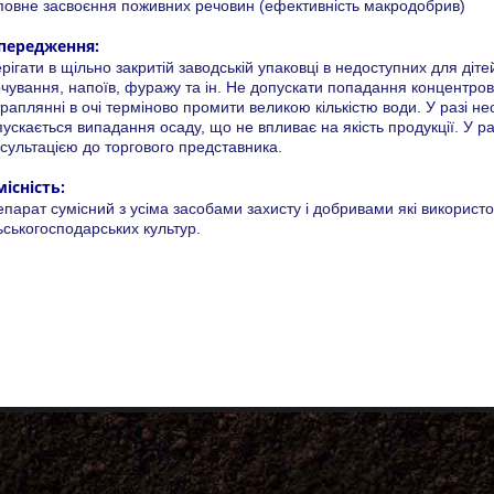
овне засвоєння поживних речовин (ефективність макродобрив)
передження:
рігати в щільно закритій заводській упаковці в недоступних для діте
чування, напоїв, фуражу та ін. Не допускати попадання концентров
раплянні в очі терміново промити великою кількістю води. У разі нео
ускається випадання осаду, що не впливає на якість продукції. У ра
сультацією до торгового представника.
місність:
парат сумісний з усіма засобами захисту і добривами які використ
ьськогосподарських культур.
 (068) 333-00-20
 (050) 500-33-86
с: (057) 705-34-98
rotechnology21@gmail.com