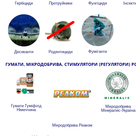
Гербіциди
Протруйники
Фунгіциди
Інсект
Фуміганти
Десиканти
Родентициди
ГУМАТИ, МІКРОДОБРИВА, СТИМУЛЯТОРИ (РЕГУЛЯТОРИ) РО
Гумати Гуміфілд
Мікродобрива
Німеччина
Мінералис-Україна
Мікродобрива Реаком