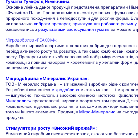
Гумати Гуміфілд Німеччина:
Основна лінійка даної продукції представлена препаратами Німе
і Фульвітал Плюс. Препарати містять солі гумінових і фульвових
природного походження в легкодоступній для рослин формі. Бі
як правильно
вибрати препарат
,
приготування робочого розчину
ознайомитись з
результатами застосування гуматів
ви можете от
Мікродобрива «РЕАКОМ»:
Виробляє широкий асортимент хелатних добрив для передпосівно
період активного росту та розвитку, а так само комбіновані ком
росту. Препарати містять збалансований набір мікроелементів, а
композиції з повним набором мікроелементів у хелатній формі дл
на штучних ділянках.
Мікродобрива «Мінералис Україна»:
ТОВ «Мінералис Україна» – вітчизняний виробник рідких компле
Розроблені компанією
мікродобрива
містять макро — і мікроелем
— імпульсної технології, з високою хімічною чистотою і фізіолог
Минералис»
представлені широким асортиментом продукції, яка 
комплексною підгодівлею рослин, а так само коректори живленн
того чи іншого елемента. Продукція
Мікро-Минералис
на сьогод
продуктів.
Стимулятори росту «Високий врожай»:
Вітчизняний виробник високоефективних, екологічно безпечних р