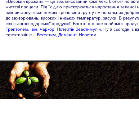
«Високий врожай» — це збалансований комплекс біологічно актив
життєві процеси. Під їх дією прискорюється наростання зеленої 
використовуються поживні речовини грунту і мінеральних добрив, 
до захворювань, високих і низьких температур, засухи. В результ
сільськогосподарської продукції. Багато хто вже знайомі з продук
Трептолем
,
Івін
,
Чаркор
,
Потейтін
Зеастимулін
. Ну а сьогодні є 
ефективніше –
Вегестим
,
Домінант
,
Ноостим