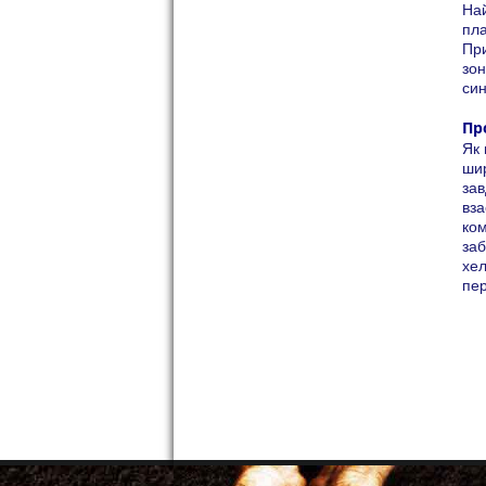
Най
пла
При
зон
син
Пр
Як 
шир
зав
вза
ком
заб
хел
пер
+38
+38
фак
ag