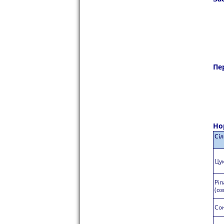
Пе
Но
Сі
Цу
Ріп
(оз
Со