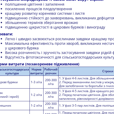
поліпшення цвітіння і запилення
посиленню процесів плодоутворення
кращому розвитку кореневої системи і листя
підвищенню стійкості до захворювань, викликаних дефіцито
збільшенню термінів зберігання врожаю
підвищенню цукристості в цукрових буряків і винограду
реваги:
Легко і швидко засвоюється рослинами завдяки кращому п
Максимальна ефективність проти хвороб, викликаних нестач
у цукрового буряка
Висока розчинність і зручність застосування завдяки рідкій 
Відсутність фітотоксичності для сільськогосподарських культ
рми витрати (позакореневе підживлення)
льськогосподарська
Норма
Робочий
Строки 
культура
витрати
розчин
1. У фазі 4-6 листків. Для збільшенн
200-300
крові буряки
1-3 л/га
2. Перед змиканням листків у міжря
л/га
Для запобігання та боротьби з гни
1. У фазі 4-5 листків. Для кращого ро
ак
200-300
1-2 л/га
2. Перед початком цвітіння. Для збі
имий і ярий)
л/га
запилення, рівномірності дозріванн
200-300
няшник
1-2 л/га
1. У фазі 3-5 пар листків. Для полі
л/га
1. Перед початком цвітіння. Для по