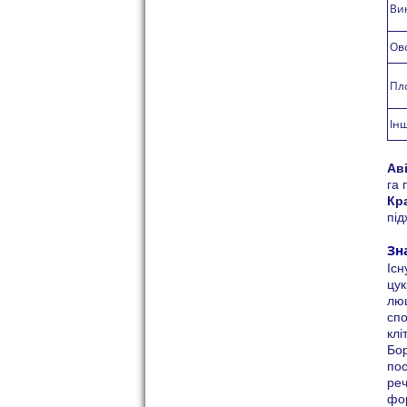
Ви
Ов
Пл
Інш
Ав
га 
Кр
під
Зн
Існ
цук
люц
спо
клі
Бор
пос
реч
фор