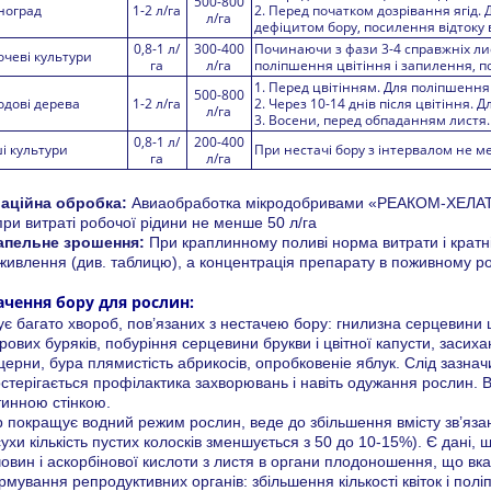
500-800
ноград
1-2 л/га
2. Перед початком дозрівання ягід.
л/га
дефіцитом бору, посилення відтоку в
0,8-1 л/
300-400
Починаючи з фази 3-4 справжніх лис
очеві культури
га
л/га
поліпшення цвітіння і запилення, 
1. Перед цвітінням. Для поліпшення 
500-800
одові дерева
1-2 л/га
2. Через 10-14 днів після цвітіння.
л/га
3. Восени, перед обпаданням листя.
0,8-1 л/
200-400
і культури
При нестачі бору з інтервалом не м
га
л/га
іаційна обробка:
Авиаобработка мікродобривами «РЕАКОМ-ХЕЛАТ 
при витраті робочої рідини не менше 50 л/га
апельне зрошення:
При краплинному поливі норма витрати і кратн
живлення (див. таблицю), а концентрація препарату в поживному ро
ачення бору для рослин:
ує багато хвороб, пов’язаних з нестачею бору: гнилизна серцевини 
рових буряків, побуріння серцевини брукви і цвітної капусти, засиха
ерни, бура плямистість абрикосів, опробковеніе яблук. Слід зазнач
стерігається профілактика захворювань і навіть одужання рослин. 
тинною стінкою.
 покращує водний режим рослин, веде до збільшення вмісту зв’язан
ухи кількість пустих колосків зменшується з 50 до 10-15%). Є дані
овин і аскорбінової кислоти з листя в органи плодоношення, що вк
мування репродуктивних органів: збільшення кількості квіток і по