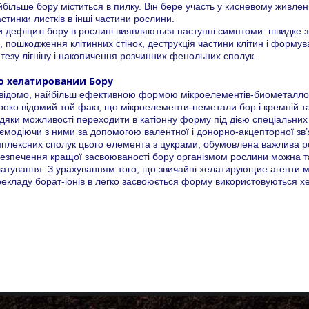
більше бору міститься в пилку. Він бере участь у кисневому живленн
стинки листків в інші частини рослини.
 дефіциті бору в рослині виявляються наступні симптоми: швидке 
, пошкодження клітинних стінок, деструкція частини клітин і форм
тезу лігніну і накопичення розчинних фенольних сполук.
о хелатировании Бору
відомо, найбільш ефективною формою мікроелементів-биометаллов 
око відомий той факт, що мікроелементи-неметали бор і кремній т
дяки можливості переходити в катіонну форму під дією спеціальни
ємодіючи з ними за допомогою валентної і донорно-акцепторної зв’я
плексних сполук цього елемента з цукрами, обумовлена важлива ро
езпечення кращої засвоюваності бору організмом рослини можна т
атування. З урахуванням того, що звичайні хелатирующие агенти м
екладу борат-іонів в легко засвоюється форму використовуються хе
 (068) 333-00-20
 (050) 500-33-86
с: (057) 705-34-98
rotechnology21@gmail.com