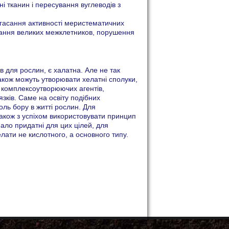
і тканин і пересування вуглеводів з
згасання активності меристематичних
ування великих межклетников, порушення
для рослин, є халатна. Але не так
акож можуть утворювати хелатні сполуки,
х комплексоутворюючих агентів,
зків. Саме на освіту подібних
ль бору в житті рослин. Для
акож з успіхом використовувати принцип
ало придатні для цих цілей, для
лати не кислотного, а основного типу.