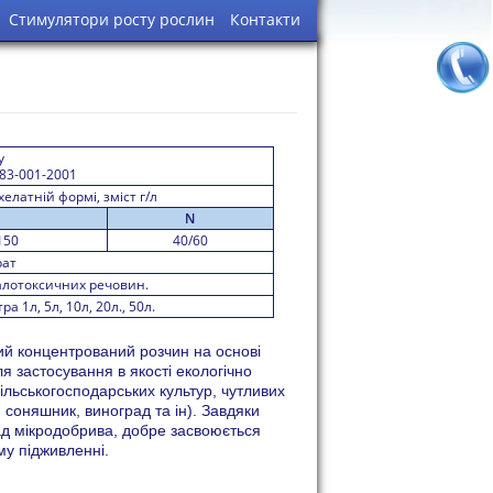
Стимулятори росту рослин
Контакти
у
983-001-2001
елатній формі, зміст г/л
N
150
40/60
рат
алотоксичних речовин.
а 1л, 5л, 10л, 20л., 50л.
ий концентрований розчин на основі
я застосування в якості екологічно
ільськогосподарських культур, чутливих
, соняшник, виноград та ін). Завдяки
лад мікродобрива, добре засвоюється
у підживленні.