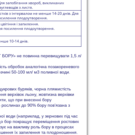
 Для запобігання хвороб, викликаних
углеводів з листя.
тків з інтервалом не менше 14-20 днів. Для
посилення плодоутворення.
цвітіння і запилення.
 Для посилення плодоутворення.
енше 10-14 днів.
БОРУ» не повинна перевищувати 1,5 л/
ість обробок аналогічна позакореневого
зчині 50-100 мл/ м3 поливної води.
цукрових буряків, чорна плямистість
ння верхівок льону, жовтизна верхівки
ити, що при внесенні бору
В рослинах до 90% бору пов’язана з
ої води (наприклад, у зернових під час
, що бор покращує переміщення ростових
азує на важливу роль бору в процесах
ліпшення їх запилення та плодоношення.