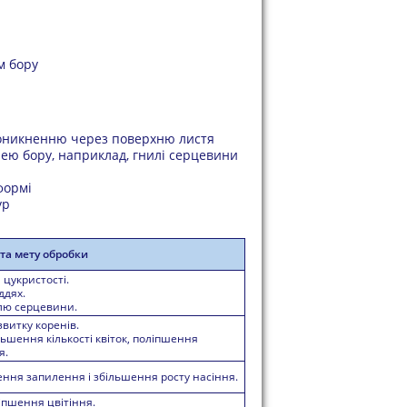
м бору
роникненню через поверхню листя
ею бору, наприклад, гнилі серцевини
формі
ур
та мету обробки
я цукристості.
ддях.
ллю серцевини.
звитку коренів.
льшення кількості квіток, поліпшення
я.
пшення запилення і збільшення росту насіння.
ліпшення цвітіння.