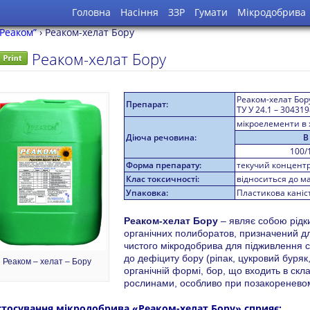
Головна
Насіння
ЗЗР
Гумати
Мікродобрива
Реаком”
›
Реаком-хелат Бору
Реаком-хелат Бору
Реаком-хелат Бор
Препарат:
ТУ У 24.1 – 30431
мікроелементи в х
Діюча речовина:
B
100/
Форма препарату:
текучий концент
Клас токсичності:
відноситься до м
Упаковка:
Пластикова каністр
Реаком-хелат Бору
– являє собою рідк
органічних полиборатов, призначений дл
чистого мікродобрива для підживлення с
до дефіциту бору (ріпак, цукровий буряк
Реаком – хелат – Бору
органічній формі, бор, що входить в ск
рослинами, особливо при позакореневом
стосування мікродобрива «Реаком-хелат Бору» сприяє: