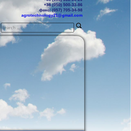
+38 (050) 500-33-86
факс: (057) 705-34-98
agrotechnology21@gmail.com