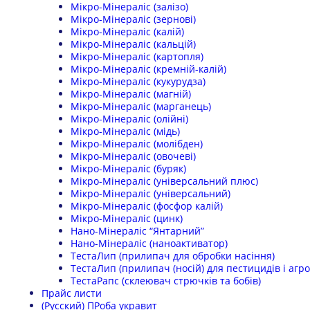
Мікро-Мінераліс (залізо)
Мікро-Мінераліс (зернові)
Мікро-Мінераліс (калій)
Мікро-Мінераліс (кальцій)
Мікро-Мінераліс (картопля)
Мікро-Мінераліс (кремній-калій)
Мікро-Мінераліс (кукурудза)
Мікро-Мінераліс (магній)
Мікро-Мінераліс (марганець)
Мікро-Мінераліс (олійні)
Мікро-Мінераліс (мідь)
Мікро-Мінераліс (молібден)
Мікро-Мінераліс (овочеві)
Мікро-Мінераліс (буряк)
Мікро-Мінераліс (універсальний плюс)
Мікро-Мінераліс (універсальний)
Мікро-Мінераліс (фосфор калій)
Мікро-Мінераліс (цинк)
Нано-Мінераліс “Янтарний”
Нано-Мінераліс (наноактиватор)
ТестаЛип (прилипач для обробки насіння)
ТестаЛип (прилипач (носій) для пестицидів і агрох
ТестаРапс (склеювач стрючків та бобів)
Прайс листи
(Русский) ПРоба укравит