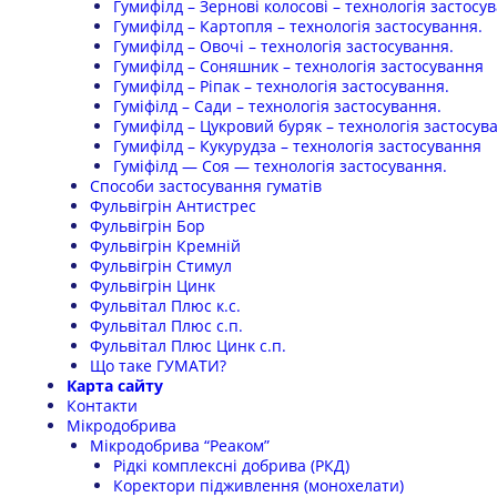
Гумифілд – Зернові колосові – технологія застосу
Гумифілд – Картопля – технологія застосування.
Гумифілд – Овочі – технологія застосування.
Гумифілд – Соняшник – технологія застосування
Гумифілд – Ріпак – технологія застосування.
Гуміфілд – Сади – технологія застосування.
Гумифілд – Цукровий буряк – технологія застосув
Гумифілд – Кукурудза – технологія застосування
Гуміфілд — Соя — технологія застосування.
Способи застосування гуматів
Фульвігрін Антистрес
Фульвігрін Бор
Фульвігрін Кремній
Фульвігрін Стимул
Фульвігрін Цинк
Фульвітал Плюс к.с.
Фульвітал Плюс с.п.
Фульвітал Плюс Цинк с.п.
Що таке ГУМАТИ?
Карта сайту
Контакти
Мікродобрива
Мікродобрива “Реаком”
Рідкі комплексні добрива (РКД)
Коректори підживлення (монохелати)