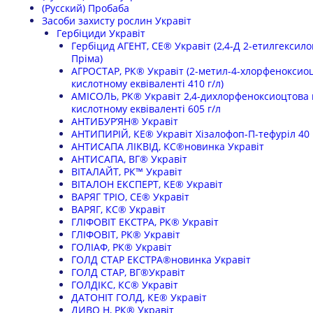
(Русский) Пробаба
Засоби захисту рослин Укравіт
Гербіциди Укравіт
Гербіцид АГЕНТ, СЕ® Укравіт (2,4-Д 2-етилгексилов
Пріма)
АГРОСТАР, РК® Укравіт (2-метил-4-хлорфеноксиоцт
кислотному еквіваленті 410 г/л)
АМІСОЛЬ, РК® Укравіт 2,4-дихлорфеноксиоцтова ки
кислотному еквіваленті 605 г/л
АНТИБУР’ЯН® Укравіт
АНТИПИРІЙ, КЕ® Укравіт Хізалофоп-П-тефуріл 40 
АНТИСАПА ЛІКВІД, КС®новинка Укравіт
АНТИСАПА, ВГ® Укравіт
ВІТАЛАЙТ, РК™ Укравіт
ВІТАЛОН ЕКСПЕРТ, КЕ® Укравіт
ВАРЯГ ТРІО, СЕ® Укравіт
ВАРЯГ, КС® Укравіт
ГЛІФОВІТ ЕКСТРА, РК® Укравіт
ГЛІФОВІТ, РК® Укравіт
ГОЛІАФ, РК® Укравіт
ГОЛД СТАР ЕКСТРА®новинка Укравіт
ГОЛД СТАР, ВГ®Укравіт
ГОЛДІКС, КС® Укравіт
ДАТОНІТ ГОЛД, КЕ® Укравіт
ДИВО Н, РК® Укравіт