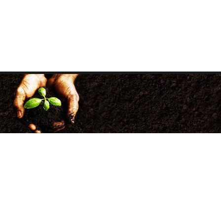
+38 (068) 333-00-20
+38 (050) 500-33-86
факс: (057) 705-34-98
agrotechnology21@gmail.com