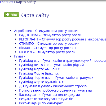
Главная
›
Карта сайту
Карта сайту
Агробіотех – Стимулятори росту рослин
РАДОСТИМ – Стимулятор росту рослин
РЕГОПЛАНТ – Стимулятор росту рослин з мікроелем
СТИМПО – Стимулятор росту рослин
Біолан – Стимулятор росту рослин
БІОСИЛ – Стимулятор росту рослин
Гумати
Гуміфілд в.г. – Гумат калію в гранулах (сухий порошо
Гуміфілд ВР-18 к. с – Гумат калію рідкий
Гуміфілд Форте Аміно к.с.
Гуміфілд Форте Брікс к.с.
Гуміфілд Форте в.г. — Гумат калію в гранулах
Гуміфілд Форте Фульвік к. с.
Дія гуматів в умовах кліматичних стресів
Приготування робочого розчину з гуматами
Застосування Гуматів з пестицидами
Результати застосування гуматів
Рекомендації по культурах