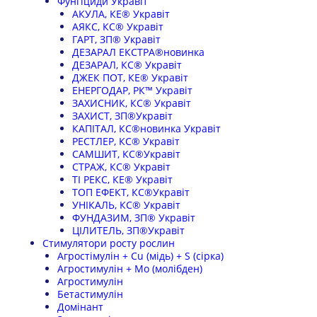
Фунгіциди Укравіт
АКУЛА, КЕ® Укравіт
АЯКС, КС® Укравіт
ГАРТ, ЗП® Укравіт
ДЕЗАРАЛ ЕКСТРА®новинка
ДЕЗАРАЛ, КС® Укравіт
ДЖЕК ПОТ, КЕ® Укравіт
ЕНЕРГОДАР, РК™ Укравіт
ЗАХИСНИК, КС® Укравіт
ЗАХИСТ, ЗП®Укравіт
КАПІТАЛ, КС®новинка Укравіт
РЕСТЛЕР, КС® Укравіт
САМШИТ, КС®Укравіт
СТРАЖ, КС® Укравіт
ТІ РЕКС, КЕ® Укравіт
ТОП ЕФЕКТ, КС®Укравіт
УНІКАЛЬ, КС® Укравіт
ФУНДАЗИМ, ЗП® Укравіт
ЦІЛИТЕЛЬ, ЗП®Укравіт
Стимулятори росту рослин
Агростімулін + Cu (мідь) + S (сірка)
Агростимулін + Mo (молібден)
Агростимулін
Бетастимулін
Домінант