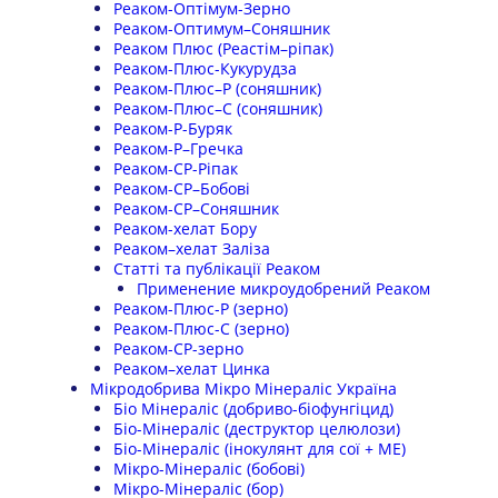
Реаком-Оптімум-Зерно
Реаком-Оптимум–Соняшник
Реаком Плюс (Реастім–ріпак)
Реаком-Плюс-Кукурудза
Реаком-Плюс–Р (соняшник)
Реаком-Плюс–С (соняшник)
Реаком-Р-Буряк
Реаком-Р–Гречка
Реаком-СР-Ріпак
Реаком-СР–Бобові
Реаком-СР–Соняшник
Реаком-хелат Бору
Реаком–хелат Заліза
Статті та публікації Реаком
Применение микроудобрений Реаком
Реаком-Плюс-Р (зерно)
Реаком-Плюс-С (зерно)
Реаком-СР-зерно
Реаком–хелат Цинка
Мікродобрива Мікро Мінераліс Україна
Біо Мінераліс (добриво-біофунгіцид)
Біо-Мінераліс (деструктор целюлози)
Біо-Мінераліс (інокулянт для сої + МЕ)
Мікро-Мінераліс (бобові)
Мікро-Мінераліс (бор)