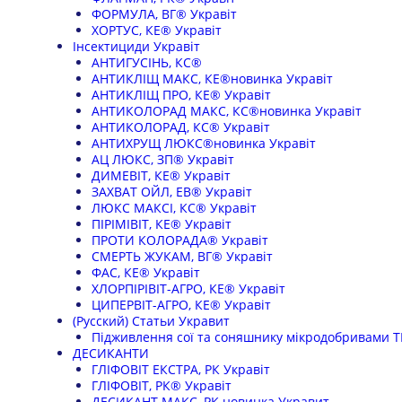
ФОРМУЛА, ВГ® Укравіт
ХОРТУС, КЕ® Укравіт
Інсектициди Укравіт
АНТИГУСІНЬ, КС®
АНТИКЛІЩ МАКС, КЕ®новинка Укравіт
АНТИКЛІЩ ПРО, КЕ® Укравіт
АНТИКОЛОРАД МАКС, КС®новинка Укравіт
АНТИКОЛОРАД, КС® Укравіт
АНТИХРУЩ ЛЮКС®новинка Укравіт
АЦ ЛЮКС, ЗП® Укравіт
ДИМЕВІТ, КЕ® Укравіт
ЗАХВАТ ОЙЛ, ЕВ® Укравіт
ЛЮКС МАКСІ, КС® Укравіт
ПІРІМІВІТ, КЕ® Укравіт
ПРОТИ КОЛОРАДА® Укравіт
СМЕРТЬ ЖУКАМ, ВГ® Укравіт
ФАС, КЕ® Укравіт
ХЛОРПІРІВІТ-АГРО, КЕ® Укравіт
ЦИПЕРВІТ-АГРО, КЕ® Укравіт
(Русский) Статьи Укравит
Підживлення сої та соняшнику мікродобривами Т
ДЕСИКАНТИ
ГЛІФОВІТ ЕКСТРА, РК Укравіт
ГЛІФОВІТ, РК® Укравіт
ДЕСИКАНТ МАКС, РК новинка Укравит