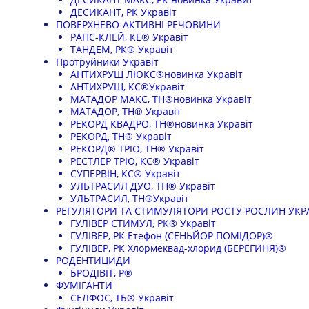
ДЕСИКАНТ, РК Укравіт
ПОВЕРХНЕВО-АКТИВНІ РЕЧОВИНИ
РАПС-КЛЕЙ, КЕ® Укравіт
ТАНДЕМ, РК® Укравіт
Протруйники Укравіт
АНТИХРУЩ ЛЮКС®новинка Укравіт
АНТИХРУЩ, КС®Укравіт
МАТАДОР МАКС, ТН®новинка Укравіт
МАТАДОР, ТН® Укравіт
РЕКОРД КВАДРО, ТН®новинка Укравіт
РЕКОРД, ТН® Укравіт
РЕКОРД® ТРІО, ТН® Укравіт
РЕСТЛЕР ТРІО, КС® Укравіт
СУПЕРВІН, КС® Укравіт
УЛЬТРАСИЛ ДУО, ТН® Укравіт
УЛЬТРАСИЛ, ТН®Укравіт
РЕГУЛЯТОРИ ТА СТИМУЛЯТОРИ РОСТУ РОСЛИН УКР
ГУЛІВЕР СТИМУЛ, РК® Укравіт
ГУЛІВЕР, РК Етефон (СЕНЬЙОР ПОМІДОР)®
ГУЛІВЕР, РК Хлормеквад-хлорид (БЕРЕГИНЯ)®
РОДЕНТИЦИДИ
БРОДІВІТ, Р®
ФУМІГАНТИ
СЕЛФОС, ТБ® Укравіт